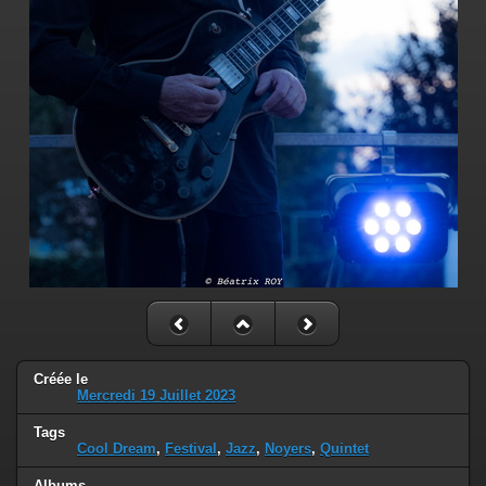
Créée le
Mercredi 19 Juillet 2023
Tags
Cool Dream
,
Festival
,
Jazz
,
Noyers
,
Quintet
Albums