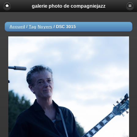
galerie photo de compagniejazz
Accueil
/
Tag
Noyers
/
DSC 3015